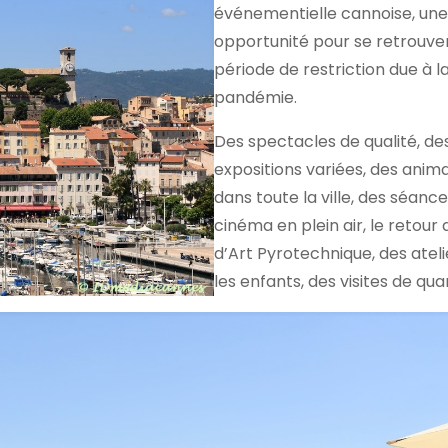
événementielle cannoise, une
opportunité pour se retrouver
période de restriction due à l
pandémie.
Des spectacles de qualité, de
expositions variées, des anim
dans toute la ville, des séanc
cinéma en plein air, le retour 
d’Art Pyrotechnique, des atel
les enfants, des visites de qua