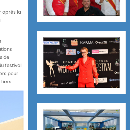
 après la
a
s
ations
es de
du festival
iers pour
rtiers …