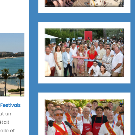
 Festivals
ut un
tait
elle et