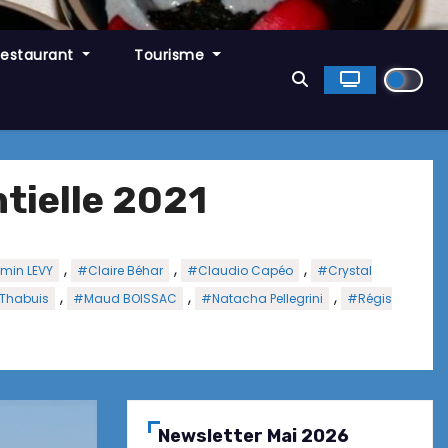
Restaurant
Tourisme
tielle 2021
,
,
,
min LEVY
#Claire Béhar
#Claudio Capéo
#Crystal
,
,
,
Thabuis
#Maud BOISSAC
#Natacha Pellegrini
#Régis
Newsletter Mai 2026