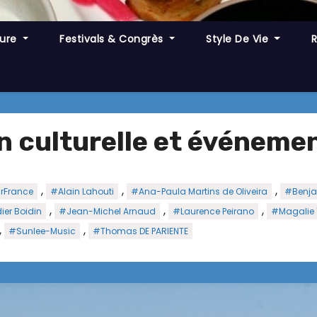
ture
Festivals & Congrès
Style De Vie
n culturelle et événemen
,
,
,
rFrance
#Alain Lahouti
#Ana-Paula Martins de Oliveira
#Benja
,
,
,
ier Boidin
#Jean-Michel Arnaud
#Laurence Peirano
#Magalie 
,
,
#Sunlee-Music
#Thomas DE PARIENTE