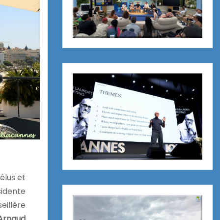
élus et
sidente
illère
rnaud