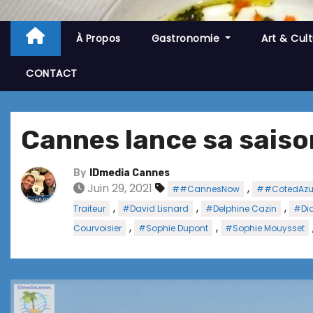
À Propos
Gastronomie
Art & Cul
CONTACT
Cannes lance sa saiso
By
IDmedia Cannes
Juin 29, 2021
,
##CannesNow
##CotedAzu
,
,
,
Traiteur
#David Lisnard
#Delphine Cazin
#Did
,
,
Courvoisier
#Sophie Dupont
#Sophie Mouysset