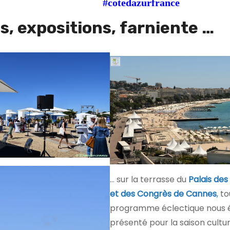
sNow
#cotedazurfrance
, expositions, farniente …
… sur la terrasse du
Palais des
et des Congrès de Cannes
,
to
programme éclectique nous é
présenté pour la saison cultur