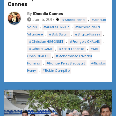
Cannes
By
IDmedia Cannes
Juin 5, 2017
,
#Adèle Haenel
#Arnaud
,
,
Valois
#Aurélie FERRIER
#Bernard de La
,
,
,
Villardière
#Bob Swain
#Brigitte Fossey
,
,
#Christian HUGONNET
#François CHALAIS
,
,
#Gérard CAMY
#Katia Tchenko
#Meï-
,
Chen CHALAIS
#Mohammed Lakhdar
,
,
Hamina
#Nahuel Perez Biscayart
#Nicolas
,
Henry
#Robin Campillo