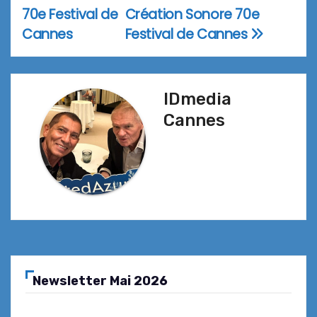
70e Festival de
Création Sonore 70e
de
Cannes
Festival de Cannes
l’article
IDmedia
Cannes
Newsletter Mai 2026