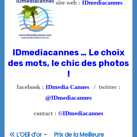
site web :
IDmediacannes
IDmediacannes … Le choix
des mots, le chic des photos
!
facebook :
IDmedia Cannes
/ twitter :
@IDmediacannes
contact :
©IDmediacannes
L’OEil d’or –
Prix de la Meilleure
Navigation