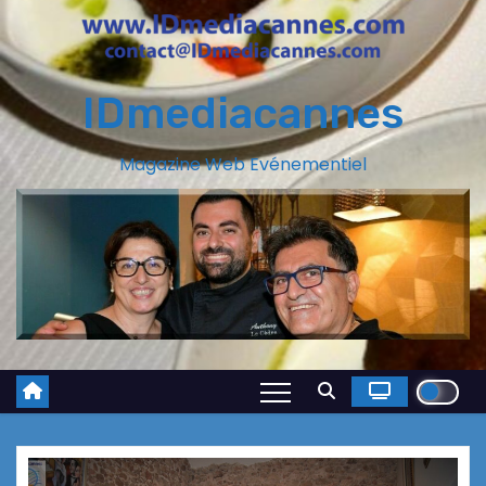
IDmediacannes
Magazine Web Evénementiel