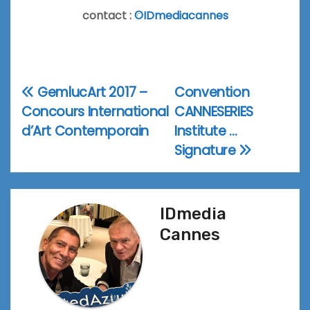
contact :
©IDmediacannes
GemlucArt 2017 –
Convention
Navigation
Concours International
CANNESERIES
de
d’Art Contemporain
Institute …
l’article
Signature
IDmedia
Cannes