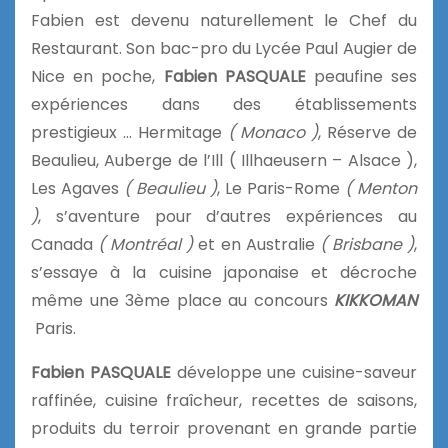
Fabien est devenu naturellement le Chef du
Restaurant. Son bac-pro du Lycée Paul Augier de
Nice en poche,
Fabien
PASQUALE
peaufine ses
expériences dans des établissements
prestigieux … Hermitage
( Monaco )
, Réserve de
Beaulieu, Auberge de l’Ill ( Illhaeusern – Alsace ),
Les Agaves
( Beaulieu )
, Le Paris-Rome
( Menton
)
, s’aventure pour d’autres expériences au
Canada
( Montréal )
et en Australie
( Brisbane )
,
s’essaye à la cuisine japonaise et décroche
même une 3ème place au concours
KIKKOMAN
Paris.
Fabien
PASQUALE
développe une cuisine-saveur
raffinée, cuisine fraîcheur, recettes de saisons,
produits du terroir provenant en grande partie