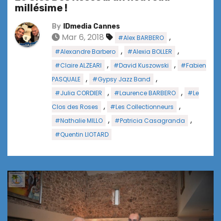
millésime !
By
IDmedia Cannes
Mar 6, 2018
,
#Alex BARBERO
,
,
#Alexandre Barbero
#Alexia BOLLER
,
,
#Claire ALZEARI
#David Kuszowski
#Fabien
,
,
PASQUALE
#Gypsy Jazz Band
,
,
#Julia CORDIER
#Laurence BARBERO
#Le
,
,
Clos des Roses
#Les Collectionneurs
,
,
#Nathalie MILLO
#Patricia Casagranda
#Quentin LIOTARD