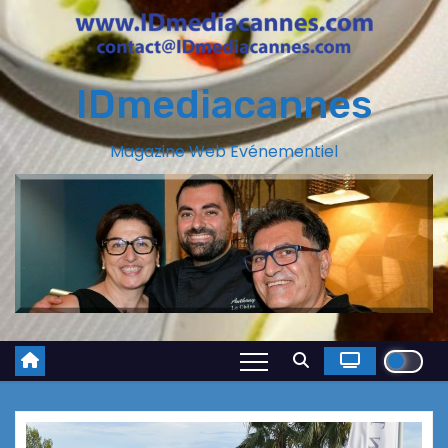
IDmediacannes
Magazine Web Evénementiel