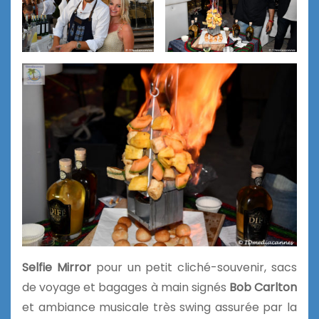
Selfie Mirror
pour un petit cliché-souvenir, sacs
de voyage et bagages à main signés
Bob Carlton
et ambiance musicale très swing assurée par la