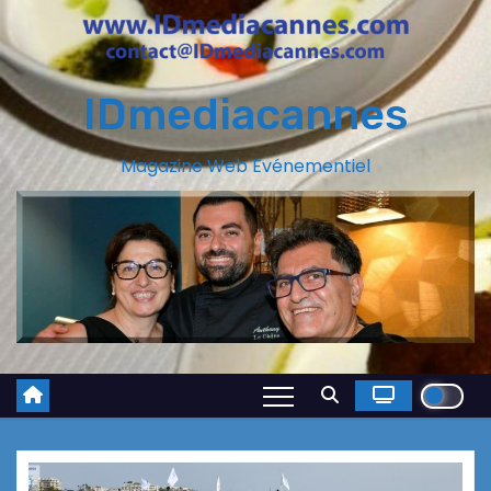
IDmediacannes
Magazine Web Evénementiel