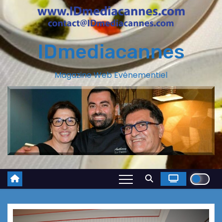
IDmediacannes
Magazine Web Evénementiel