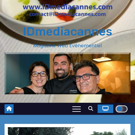
IDmediacannes
Magazine Web Evénementiel