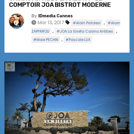
COMPTOIR JOA BISTROT MODERNE
By
IDmedia Cannes
Mar 13, 2017
,
#Alain Pistolesi
#Alain
,
,
ZAPPAROLI
#JOA La Siseta Casino Antibes
,
#Maïe PECHIN
#Pascale LUX