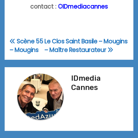
contact :
©IDmediacannes
Scène 55
Le Clos Saint Basile – Mougins
Navigation
– Mougins
– Maître Restaurateur
de
l’article
IDmedia
Cannes