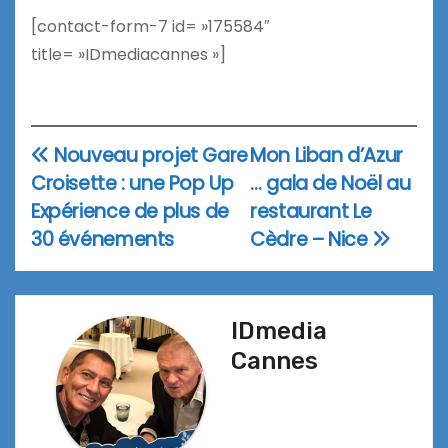
[contact-form-7 id= »175584″
title= »IDmediacannes »]
Nouveau projet Gare
Mon Liban d’Azur
Navigation
Croisette : une Pop Up
… gala de Noël au
de
Expérience de plus de
restaurant Le
l’article
30 événements
Cèdre – Nice
IDmedia
Cannes