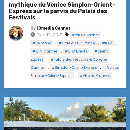
mythique du Venice Simplon-Orient-
Express sur le parvis du Palais des
Festivals
By
IDmedia Cannes
Déc 12, 2022
,
##ILTMCannes
,
,
,
#Belmond
#Côte d'Azur France
#ILTM
,
,
#ILTM Cannes
#ILTM Events
#Orient-
,
Express
#Palais des Festivals & Congrès
,
,
Cannes
#Simplon-Orient-Express
#Venice
,
Simplon-Orient-Express
#Ville de Cannes