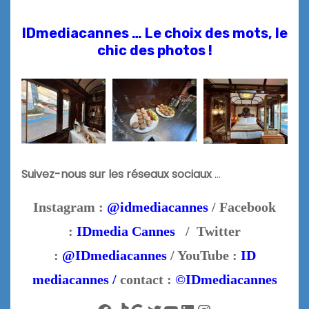
IDmediacannes … Le choix des mots, le
chic des photos !
Suivez-nous sur les réseaux sociaux
…
Instagram :
@idmediacannes
/ Facebook
:
IDmedia Cannes
/ Twitter
:
@IDmediacannes
/ YouTube :
ID
mediacannes /
contact :
©IDmediacannes