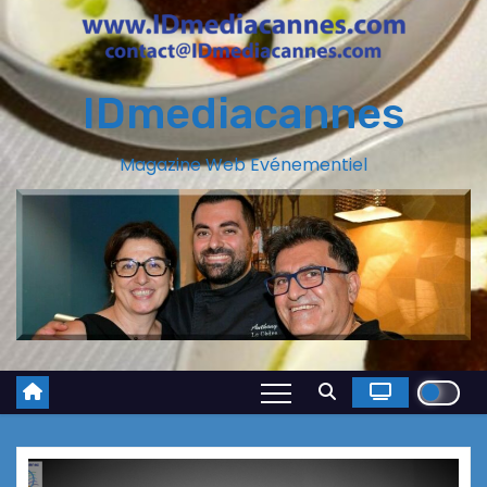
IDmediacannes
Magazine Web Evénementiel