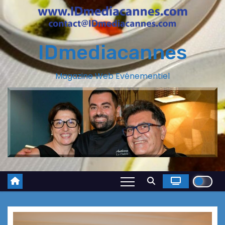
IDmediacannes
Magazine Web Evénementiel