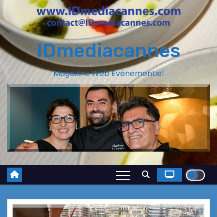
IDmediacannes
Magazine Web Evénementiel