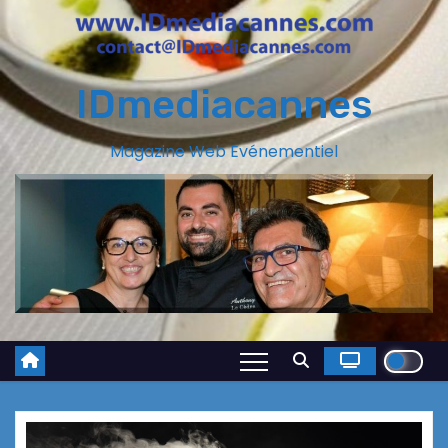
IDmediacannes
Magazine Web Evénementiel