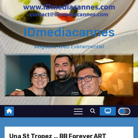
IDmediacannes
Magazine Web Evénementiel
Una St Tropez … BB Forever ART