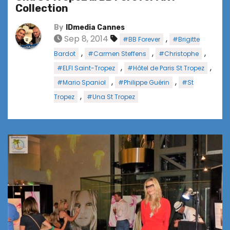
Collection
By
IDmedia Cannes
Sep 8, 2014
,
#BB Forever
#Brigitte
,
,
,
Bardot
#Carmen Steffens
#Christophe
,
,
#ELFI Saint-Tropez
#Hôtel de Paris St Tropez
,
,
#Mario Spaniol
#Philippe Guérin
#St
,
Tropez
#Una St Tropez