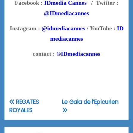
Facebook :
IDmedia Cannes
/ Twitter :
@IDmediacannes
Instagram :
@idmediacannes
/ YouTube :
ID
mediacannes
contact :
©IDmediacannes
REGATES
Le Gala de l’Epicurien
Navigation
ROYALES
de
l’article