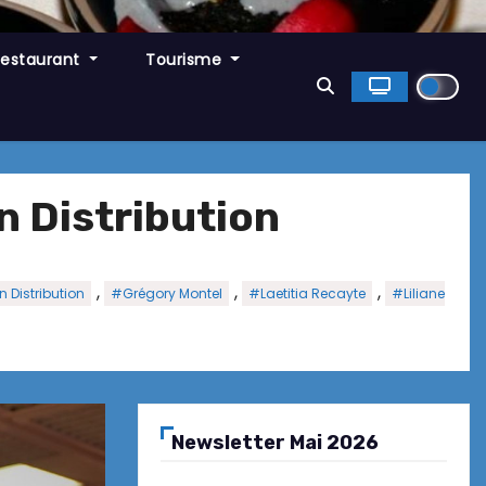
Restaurant
Tourisme
on Distribution
,
,
,
 Distribution
#Grégory Montel
#Laetitia Recayte
#Liliane
Newsletter Mai 2026