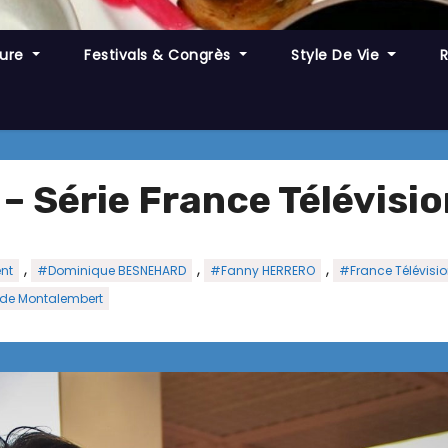
ture
Festivals & Congrès
Style De Vie
) – Série France Télévisi
,
,
,
nt
#Dominique BESNEHARD
#Fanny HERRERO
#France Télévision
 de Montalembert