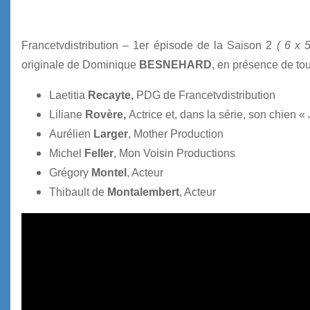
Francetvdistribution – 1er épisode de la Saison 2
( 6 x 5
originale de Dominique
BESNEHARD
, en présence de tou
Laetitia
Recayte,
PDG de Francetvdistribution
Liliane
Rovère,
Actrice et, dans la série, son chien 
Aurélien
Larger
, Mother Production
Michel
Feller
, Mon Voisin Productions
Grégory
Montel
, Acteur
Thibault de
Montalembert
, Acteur