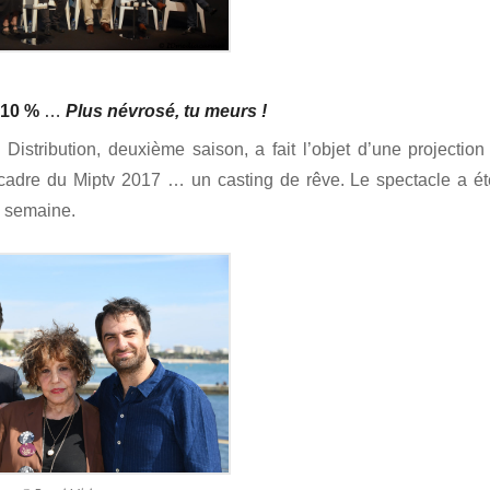
10 %
…
Plus névrosé, tu meurs !
Distribution,
deuxième saison, a fait l’objet d’une projectio
e cadre du Miptv 2017 … un casting de rêve. Le spectacle a é
a semaine.