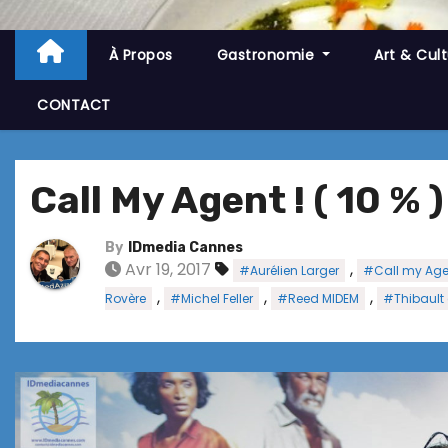
À Propos
Gastronomie
Art & Cul
CONTACT
Call My Agent ! ( 10 % 
By
IDmedia Cannes
Avr 19, 2017
,
#Aurélien Larger
#Call my Age
,
,
,
Rovère
#Michel Feller
#Reed MIDEM
#Thibault