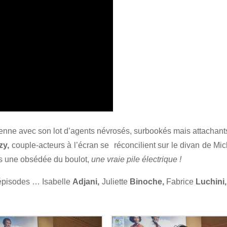
ienne avec son lot d’agents névrosés, surbookés mais attachant
y,
couple-acteurs à l’écran se réconcilient sur le divan de Mi
is une obsédée du boulot,
une vraie pile électrique !
 épisodes … Isabelle
Adjani,
Juliette
Binoche,
Fabrice
Luchini,