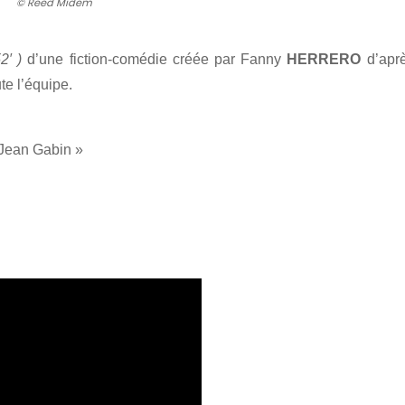
© Reed Midem
2′ )
d’une fiction-comédie créée par Fanny
HERRERO
d’apr
te l’équipe.
« Jean Gabin »