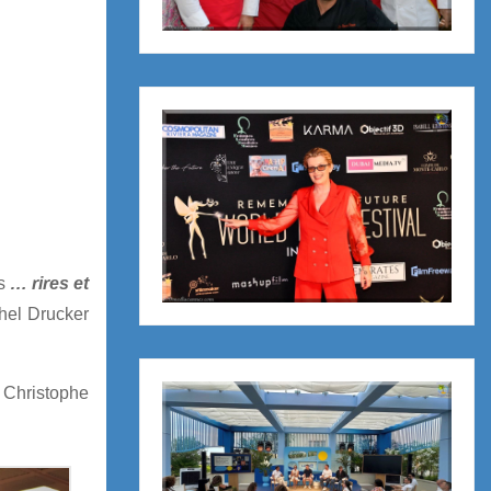
s
… rires et
chel Drucker
Christophe