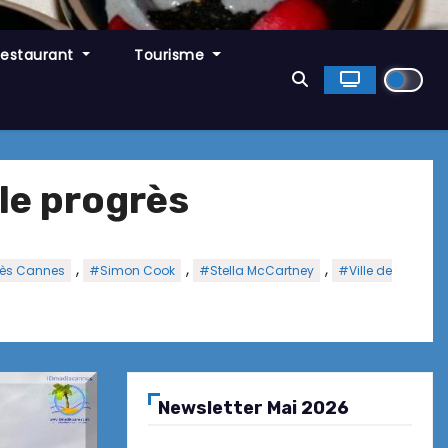
Restaurant
Tourisme
 le progrès
,
,
,
rès Cannes
#Simon Cook
#Stella McCartney
#Ville de
Newsletter Mai 2026