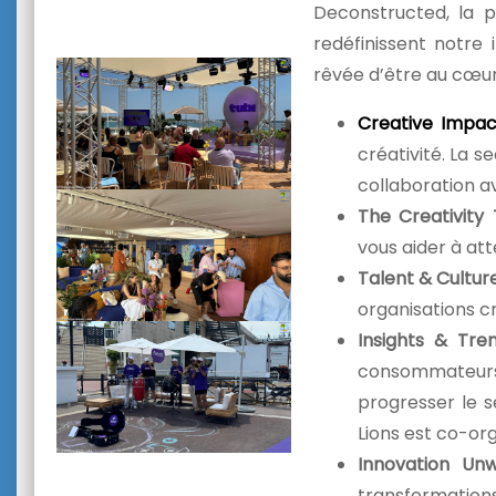
Deconstructed, la 
redéfinissent notre 
rêvée d’être au cœur d
Creative Impac
créativité. La s
collaboration 
The Creativity
vous aider à att
Talent & Cultur
organisations cr
Insights & Tre
consommateurs,
progresser le s
Lions est co-or
Innovation Un
transformations 