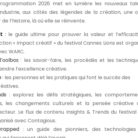
programmation 2026 met en lumière les nouveaux tale
industrie, aux côtés des légendes de la création, une 
e l’histoire, là où elle se réinvente.
t
:
le guide ultime pour prouver la valeur et l’efficaci
ection « Impact créatif » du festival Cannes Lions est orga
avec WARC.
 Toolbox
: les savoir-faire, les procédés et les techniq
eindre l’excellence créative.
e
: les personnes et les pratiques qui font le succès des
éatives.
nds
: explorez les défis stratégiques, les comporteme
 les changements culturels et la pensée créative q
ecteur. Le flux de contenu Insights & Trends du festiva
ganisé avec Contagious.
wrapped
: un guide des pionniers, des technologies
qui façonnent déjà l’avenir.