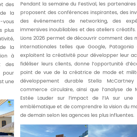
Pendant la semaine du Festival, les partenaires o
et des
proposent des conférences inspirantes, des invi
 de la
des événements de networking, des expé
-vous
immersives inoubliables et des ateliers créatifs
s plus
Lions 2026 permet de découvrir comment des 
vité,
internationales telles que Google, Patagoni
 de la
exploitent la créativité pour développer leur act
ion à
fidéliser leurs clients, donne l’opportunité d’éc
et des
point de vue de la créatrice de mode et mili
 pour
développement durable Stella McCartney
st une
commerce circulaire, ainsi que l’analyse de
Estée Lauder sur l’impact de l’IA sur une
emblématique et de comprendre la vision du m
de demain selon les agences les plus influentes.