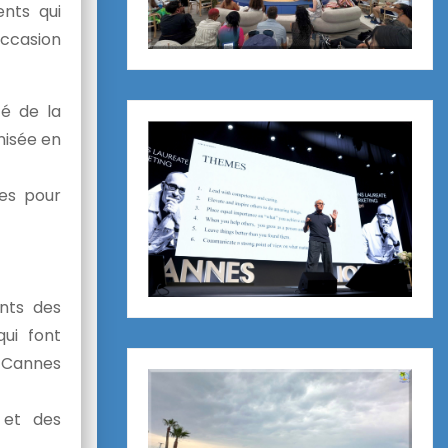
nts qui
occasion
té de la
nisée en
ues pour
nts des
ui font
l Cannes
 et des