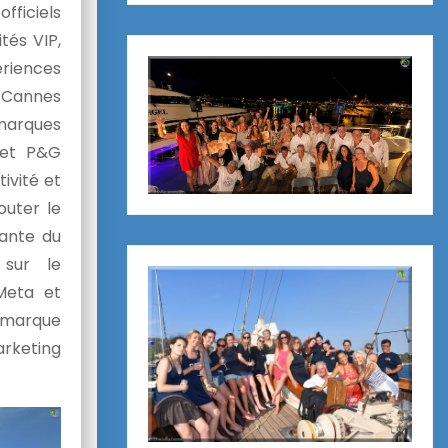
fficiels
tés VIP,
riences
. Cannes
marques
a et P&G
ivité et
outer le
tante du
 sur le
 Meta et
 marque
arketing