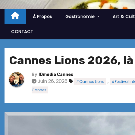
À Propos
Gastronomie
Art & Cul
CONTACT
Cannes Lions 2026, là 
By
IDmedia Cannes
Juin 26, 2026
,
#Cannes Lions
#Festival int
Cannes