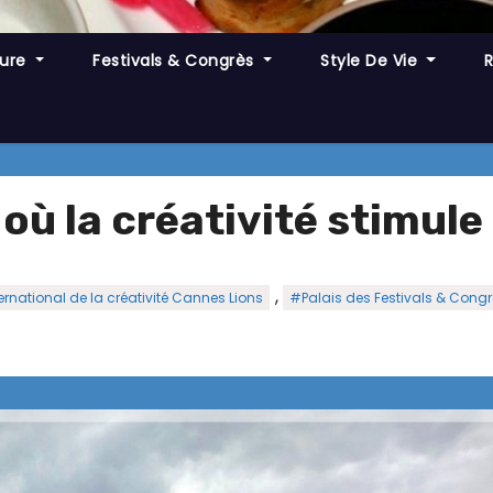
ture
Festivals & Congrès
Style De Vie
où la créativité stimule
,
ernational de la créativité Cannes Lions
#Palais des Festivals & Cong