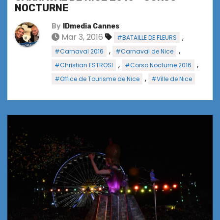
NOCTURNE
By
IDmedia Cannes
Mar 3, 2016
,
#BATAILLE DE FLEURS
,
,
#Carnaval 2016
#Carnaval de Nice
,
,
#Christian ESTROSI
#Corso Nocturne 2016
,
#Office de Tourisme de Nice
#Ville de Nice