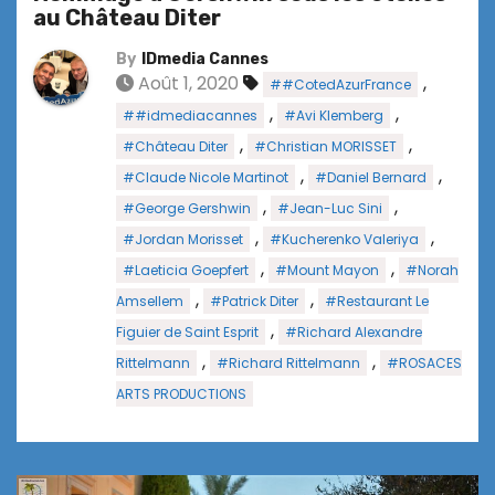
au Château Diter
By
IDmedia Cannes
Août 1, 2020
,
##CotedAzurFrance
,
,
##idmediacannes
#Avi Klemberg
,
,
#Château Diter
#Christian MORISSET
,
,
#Claude Nicole Martinot
#Daniel Bernard
,
,
#George Gershwin
#Jean-Luc Sini
,
,
#Jordan Morisset
#Kucherenko Valeriya
,
,
#Laeticia Goepfert
#Mount Mayon
#Norah
,
,
Amsellem
#Patrick Diter
#Restaurant Le
,
Figuier de Saint Esprit
#Richard Alexandre
,
,
Rittelmann
#Richard Rittelmann
#ROSACES
ARTS PRODUCTIONS