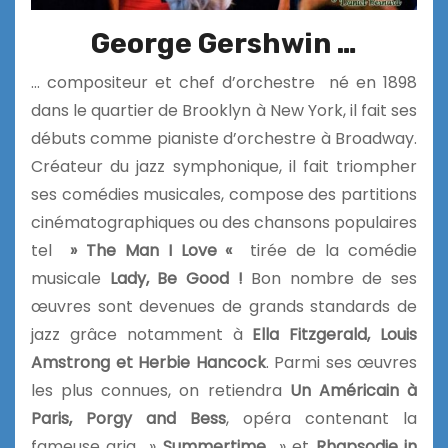
George Gershwin …
… compositeur et chef d’orchestre né en 1898
dans le quartier de Brooklyn à New York, il fait ses
débuts comme pianiste d’orchestre à Broadway.
Créateur du jazz symphonique, il fait triompher
ses comédies musicales, compose des partitions
cinématographiques ou des chansons populaires
tel
» The Man I Love «
tirée de la comédie
musicale
Lady, Be Good !
Bon nombre de ses
œuvres sont devenues de grands standards de
jazz grâce notamment à
Ella Fitzgerald, Louis
Amstrong et Herbie Hancock
. Parmi ses œuvres
les plus connues, on retiendra
Un Américain à
Paris, Porgy and Bess
, opéra contenant la
fameuse aria »
Summertime
» et
Rhapsodie in