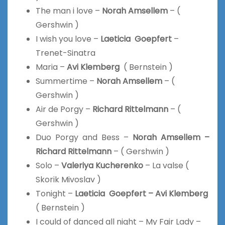
The man i love –
Norah Amsellem
– (
Gershwin )
I wish you love –
Laeticia Goepfert
–
Trenet-Sinatra
Maria –
Avi Klemberg
( Bernstein )
Summertime –
Norah Amsellem
– (
Gershwin )
Air de Porgy –
Richard Rittelmann
–
(
Gershwin )
Duo Porgy and Bess –
Norah Amsellem –
Richard Rittelmann
– ( Gershwin )
Solo –
Valeriya Kucherenko
– La valse (
Skorik Mivoslav )
Tonight –
Laeticia Goepfert –
Avi Klemberg
( Bernstein )
I could of danced all night –
My Fair Lady
–