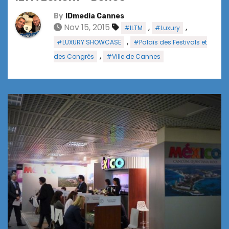
By
IDmedia Cannes
Nov 15, 2015
,
,
#ILTM
#Luxury
,
#LUXURY SHOWCASE
#Palais des Festivals et
,
des Congrès
#Ville de Cannes