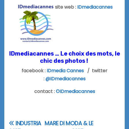
site web :
IDmediacannes
IDmediacannes … Le choix des mots, le
chic des photos !
facebook :
IDmedia Cannes
/ twitter
:
@IDmediacannes
contact :
©IDmediacannes
INDUSTRIA
MARE DI MODA & LE
Navigation