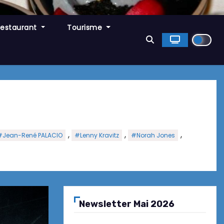
Restaurant
Tourisme
,
,
,
#Jean-René PALACIO
#Lenny Kravitz
#Norah Jones
Newsletter Mai 2026