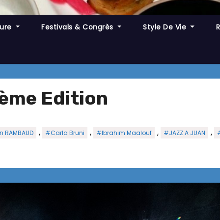
ture
Festivals & Congrès
Style De Vie
8ème Edition
,
,
,
,
n RAMBAUD
#Carla Bruni
#Ibrahim Maalouf
#JAZZ A JUAN