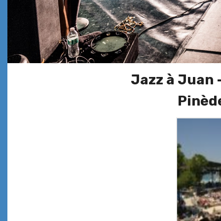
Jazz à Juan 
Pinèd