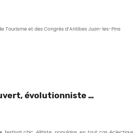
e de Tourisme et des Congrès d’Antibes Juan-les-Pins
uvert, évolutionniste …
»,
festival chic, élitiste, populaire, en tout cas éclectiq