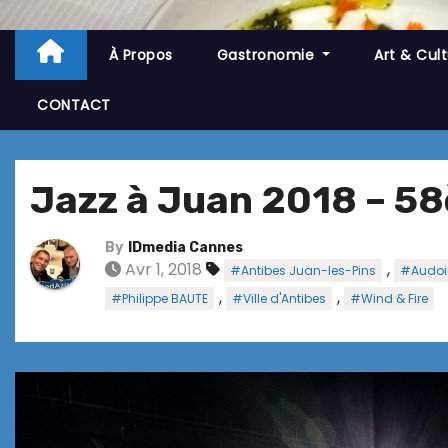
À Propos
Gastronomie
Art & Cul
CONTACT
Jazz à Juan 2018 – 5
By
IDmedia Cannes
Avr 1, 2018
,
#Antibes Juan-les-Pins
#Audoi
,
,
#Philippe BAUTE
#Ville d'Antibes
#Wind & Fire