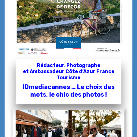
Rédacteur, Photographe
et
Ambassadeur Côte d’Azur France
Tourisme
IDmediacannes … Le choix des
mots, le chic des photos !