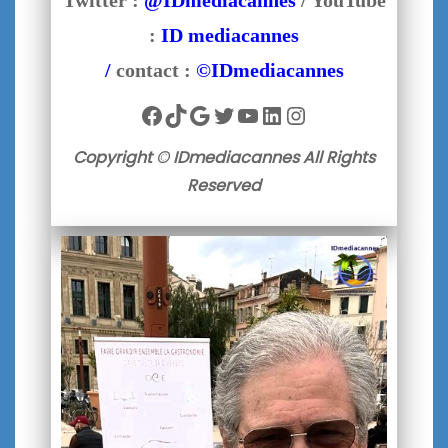
Twitter :
@IDmediacannes
/ YouTube
:
ID mediacannes
/
contact :
©IDmediacannes
Facebook
TikTok
Google
Twitter
YouTube
LinkedIn
Instagram
Copyright © IDmediacannes All Rights
Reserved