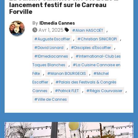
lancement festif sur le Carreau
Forville
By
IDmedia Cannes
Avr 1, 2025
,
#Alain HASCOËT
,
,
#Auguste Escoffier
#Christian SINICROPI
,
,
#David Lisnard
#Disciples d'Escoffier
,
#IDmediacannes
#International-Club Les
,
Toques Blanches
#La Cuisine Cannoise en
,
,
Fête
#Manon BOURGEOIS
#Michel
,
Escoffier
#Palais des Festivals & Congrès
,
,
,
Cannes
#Patrick FLET
#Régis Courvoisier
#Ville de Cannes