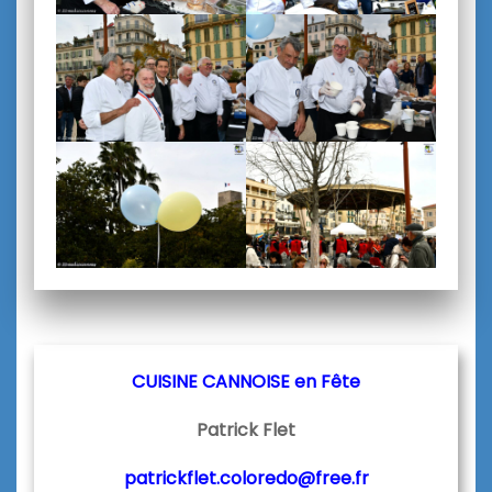
CUISINE CANNOISE en
Fête
Patrick Flet
patrickflet.coloredo@free.fr