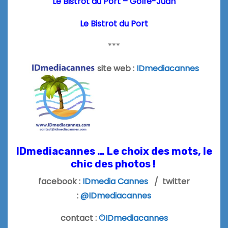
Le Bistrot du Port – Golfe-Juan
Le Bistrot du Port
***
site web :
IDmediacannes
IDmediacannes … Le choix des mots, le
chic des photos !
facebook :
IDmedia Cannes
/ twitter
:
@IDmediacannes
contact :
©IDmediacannes