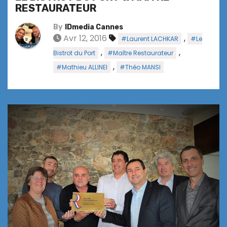
RESTAURATEUR
By
IDmedia Cannes
Avr 12, 2016
,
#Laurent LACHKAR
#Le
,
,
Bistrot du Port
#Maître Restaurateur
,
#Mathieu ALLINEI
#Théo MANSI