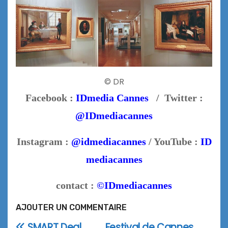
© DR
Facebook :
IDmedia Cannes
/ Twitter :
@IDmediacannes
Instagram :
@idmediacannes
/ YouTube :
ID
mediacannes
contact :
©IDmediacannes
AJOUTER UN COMMENTAIRE
SMART Deal
Festival de Cannes