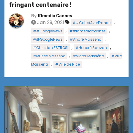
fringant centenaire !
By
IDmedia Cannes
Jan 29, 2021
,
##CotedAzurFrance
,
,
##GoogleNews
##idmediacannes
,
,
#@GoogleNews
#André Masséna
,
,
#Christian ESTROSI
#Honoré Sauvan
,
,
#Musée Masséna
#Victor Masséna
#Villa
,
Masséna
#Ville de Nice