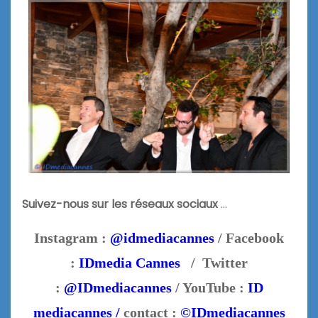
Suivez-nous sur les réseaux sociaux
…
Instagram :
@idmediacannes
/ Facebook
:
IDmedia Cannes
/ Twitter
:
@IDmediacannes
/ YouTube :
ID
mediacannes /
contact :
©IDmediacannes