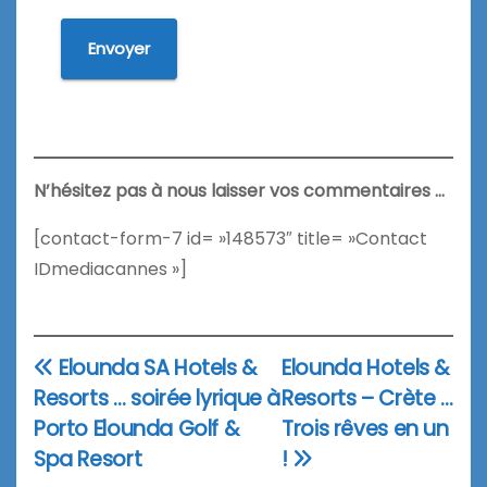
Envoyer
N’hésitez pas à nous laisser vos commentaires …
[contact-form-7 id= »148573″ title= »Contact
IDmediacannes »]
Elounda SA Hotels &
Elounda Hotels &
Navigation
Resorts … soirée lyrique à
Resorts – Crète …
de
Porto Elounda Golf &
Trois rêves en un
l’article
Spa Resort
!