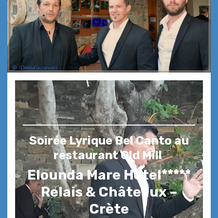
Soirée Lyrique Bel Canto au
restaurant Old Mill
Elounda Mare Hotel*****
Relais & Châteaux –
Crète