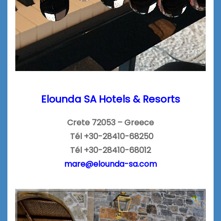
Elounda SA Hotels & Resorts
Crete 72053 – Greece
Tél +30-28410-68250
Tél +30-28410-68012
mare@elounda-sa.com