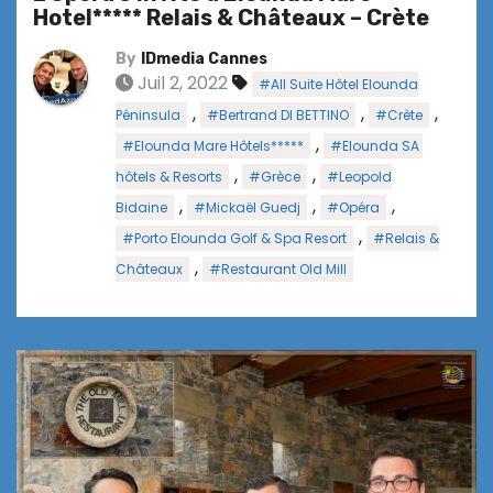
Hotel***** Relais & Châteaux – Crète
By
IDmedia Cannes
Juil 2, 2022
#All Suite Hôtel Elounda
,
,
,
Péninsula
#Bertrand DI BETTINO
#Crète
,
#Elounda Mare Hôtels*****
#Elounda SA
,
,
hôtels & Resorts
#Grèce
#Leopold
,
,
,
Bidaine
#Mickaël Guedj
#Opéra
,
#Porto Elounda Golf & Spa Resort
#Relais &
,
Châteaux
#Restaurant Old Mill