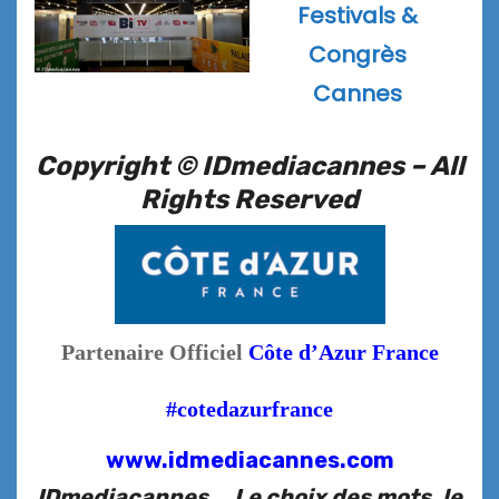
Festivals &
Congrès
Cannes
Copyright © IDmediacannes –
All
Rights Reserved
Partenaire Officiel
Côte d’Azur France
#cotedazurfrance
www.idmediacannes.com
IDmediacannes … Le choix des mots, le