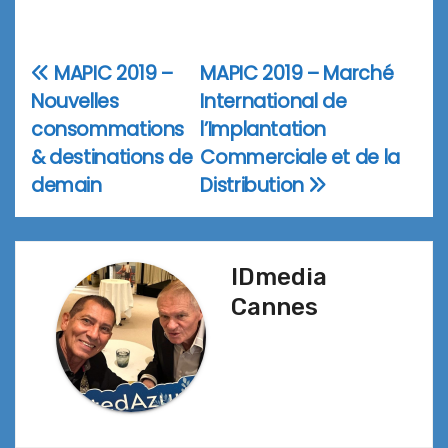
MAPIC 2019 –
MAPIC 2019 – Marché
Navigation
Nouvelles
International de
de
consommations
l’Implantation
l’article
& destinations de
Commerciale et de la
demain
Distribution
IDmedia
Cannes