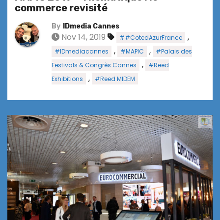
commerce revisité
By
IDmedia Cannes
Nov 14, 2019
,
##CotedAzurFrance
,
,
#IDmediacannes
#MAPIC
#Palais des
,
Festivals & Congrès Cannes
#Reed
,
Exhibitions
#Reed MIDEM