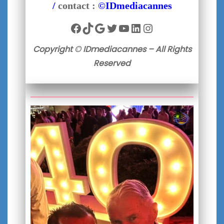
/
contact :
©IDmediacannes
Facebook
TikTok
Google
Twitter
YouTube
LinkedIn
Instagram
Copyright © IDmediacannes – All Rights
Reserved