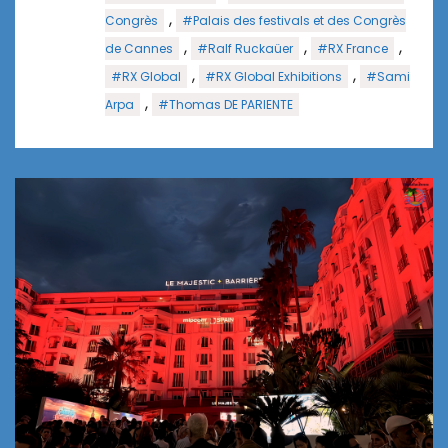
,
Congrès
#Palais des festivals et des Congrès
,
,
,
de Cannes
#Ralf Ruckaüer
#RX France
,
,
#RX Global
#RX Global Exhibitions
#Sami
,
Arpa
#Thomas DE PARIENTE