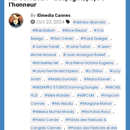
l’honneur
By
IDmedia Cannes
Oct 23, 2024
,
#Akihiko Okamoto
,
,
#Bob Bakish
#Brice Dieulot
#Cris
,
,
,
Abrego
#Dan Cohen
#Frank Doelger
,
,
#James Farrell
#Jane Turton
#Jean-
,
,
Michel Arnaud
#Joan Amargos Rubert
,
,
#Kimberley tell
#La Reina Victoria Eugenia
,
,
#Laura Fernández Espeso
#Li Zhihui
#Lucy
,
,
,
Smith
#Maiko Sumida
#Maria Kivinen
,
#MEDIAPRO STUDIOChanning Dungey
#MICHEL
,
,
,
FILZI
#Mike Walden
#MIPCOM
#mipcom
,
,
,
Cannes
#Mo Abudu
#Morgane Morice
,
,
#Nekesa Mumbi Moody
#Nicholas Racz
,
#Pablo Conde
#Palais des Festivals &
,
Congrès Cannes
#Palais des Festivals et des