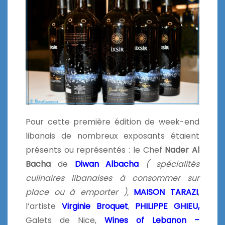
Pour cette première édition de week-end
libanais de nombreux exposants étaient
présents ou représentés : le Chef
Nader Al
Bacha
de
Diwan Albacha
( spécialités
culinaires libanaises à consommer sur
place ou à emporter ),
MAISON TARAZI
,
l’artiste
Virginie Broquet
,
PHILIPPE GHIEU,
Galets de Nice,
Wines of Lebanon –