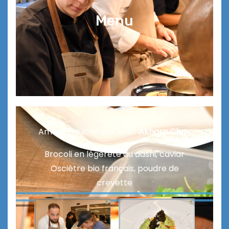
Menu
Amuse bouche par Chef
Akhara Chay
Brocoli en légèreté au dashi, caviar
Osciètre bio français, poudre de
crevette