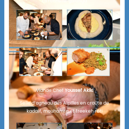
citronnelle, galanga
Viande Chef
Youssef Akiki
Selle d’agneau des Alpilles en croûte de
kadaiif, mouhamra et freekeh rôti