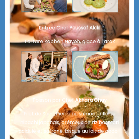
Entrée
Chef
Youssef Akiki
Tartare kebbeh Nayeh, glace à l’arak
Poisson par Chef
Akhara Chay
Filet de Saint Pierre au sumac grillé au
hibachi japonais, crémeux de riz basmati
acidulé et safrané, bisque au lait de coco-