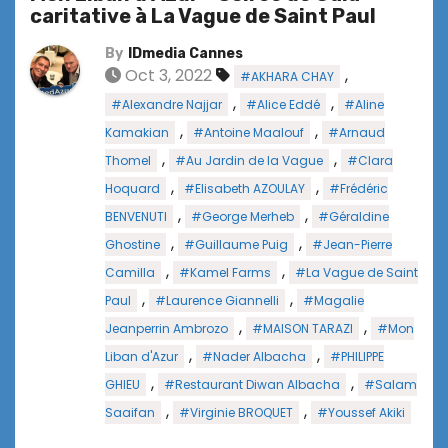
caritative à La Vague de Saint Paul
By
IDmedia Cannes
Oct 3, 2022
,
#AKHARA CHAY
,
,
#Alexandre Najjar
#Alice Eddé
#Aline
,
,
Kamakian
#Antoine Maalouf
#Arnaud
,
,
Thomel
#Au Jardin de la Vague
#Clara
,
,
Hoquard
#Elisabeth AZOULAY
#Frédéric
,
,
BENVENUTI
#George Merheb
#Géraldine
,
,
Ghostine
#Guillaume Puig
#Jean-Pierre
,
,
Camilla
#Kamel Farms
#La Vague de Saint
,
,
Paul
#Laurence Giannelli
#Magalie
,
,
Jeanperrin Ambrozo
#MAISON TARAZI
#Mon
,
,
Liban d'Azur
#Nader Albacha
#PHILIPPE
,
,
GHIEU
#Restaurant Diwan Albacha
#Salam
,
,
Saaifan
#Virginie BROQUET
#Youssef Akiki