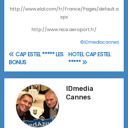
http://www.elal.com/fr/France/Pages/default.a
spx
http://www.nice.aeroport.fr/
©IDmediacannes
CAP ESTEL ***** LES
HOTEL CAP ESTEL
Navigation
BONUS
*****
de
l’article
IDmedia
Cannes