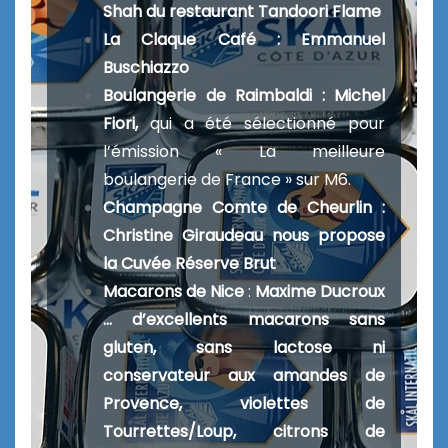
Shah du restaurant Tandoori Flame
La Claque Café : Emmanuel
Buschiazzo
Boulangerie de Raimbaldi :
Michel
Fiori,
qui a été sélectionné pour
l’émission « La meilleure
boulangerie de France » sur M6.
Champagne
Comte de Cheurlin :
Christine Giraudeau nous propose
la Cuvée Réserve Brut
Macarons de Nice
:
Maxime Ducroux
… d’excellents macarons sans
gluten, sans lactose ni
conservateur aux amandes de
Provence, violettes de
Tourrettes/Loup, citrons de