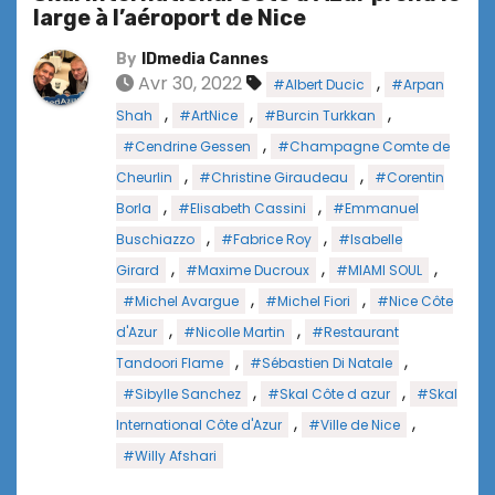
large à l’aéroport de Nice
By
IDmedia Cannes
Avr 30, 2022
,
#Albert Ducic
#Arpan
,
,
,
Shah
#ArtNice
#Burcin Turkkan
,
#Cendrine Gessen
#Champagne Comte de
,
,
Cheurlin
#Christine Giraudeau
#Corentin
,
,
Borla
#Elisabeth Cassini
#Emmanuel
,
,
Buschiazzo
#Fabrice Roy
#Isabelle
,
,
,
Girard
#Maxime Ducroux
#MIAMI SOUL
,
,
#Michel Avargue
#Michel Fiori
#Nice Côte
,
,
d'Azur
#Nicolle Martin
#Restaurant
,
,
Tandoori Flame
#Sébastien Di Natale
,
,
#Sibylle Sanchez
#Skal Côte d azur
#Skal
,
,
International Côte d'Azur
#Ville de Nice
#Willy Afshari