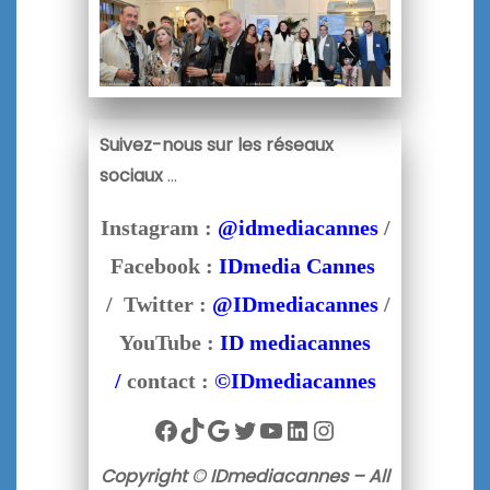
Suivez-nous sur les réseaux
sociaux
…
Instagram :
@idmediacannes
/
Facebook :
IDmedia Cannes
/ Twitter :
@IDmediacannes
/
YouTube :
ID mediacannes
/
contact :
©IDmediacannes
Facebook
TikTok
Google
Twitter
YouTube
LinkedIn
Instagram
Copyright © IDmediacannes – All