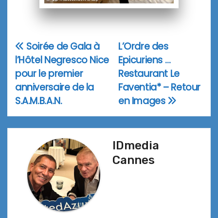
Soirée de Gala à
L’Ordre des
Navigation
l’Hôtel Negresco Nice
Epicuriens …
de
pour le premier
Restaurant Le
l’article
anniversaire de la
Faventia* – Retour
S.A.M.B.A.N.
en Images
IDmedia
Cannes