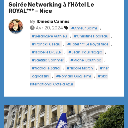
Soirée Networking à l’Hôtel Le
ROYAL*** – Nice
By
IDmedia Cannes
Avr 20, 2024
,
#Ameur Salmi
,
,
#Bérangère Authieu
#Christine Hoareau
,
,
#Franck Fuseau
#Hotel *** Le Royal Nice
,
,
#Isabelle DREZEN
#Jean-Paul Niggio
,
,
#Laetitia Sommer
#Michel Bouthiba
,
,
#Nathalie Zafra
#Nicolle Martin
#Pier
,
,
Tognazzini
#Romain Guglielmi
#Skal
International Côte d Azur