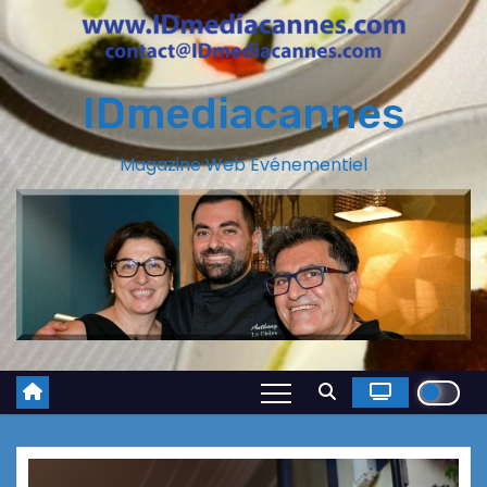
IDmediacannes
Magazine Web Evénementiel