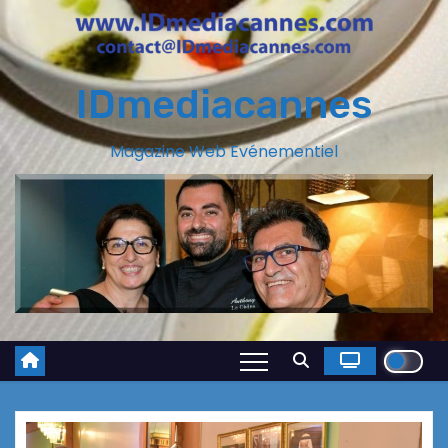
IDmediacannes
Magazine Web Evénementiel