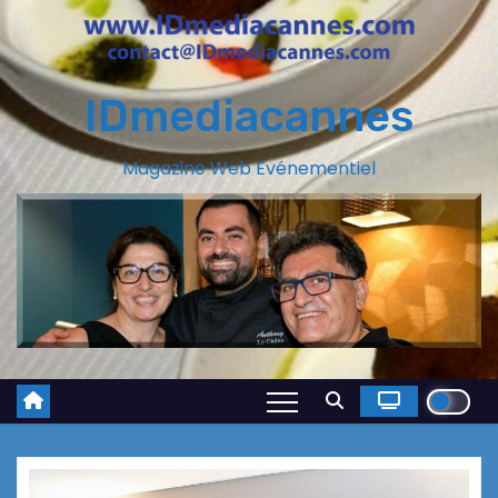
IDmediacannes
Magazine Web Evénementiel