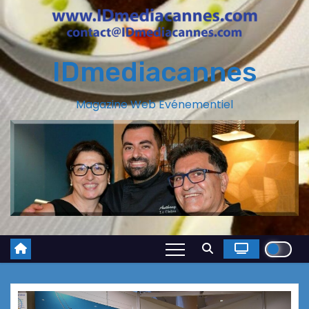
IDmediacannes
Magazine Web Evénementiel