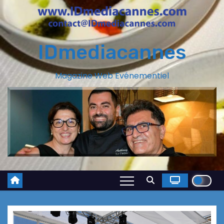
IDmediacannes
Magazine Web Evénementiel