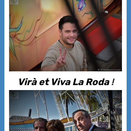
Virà et Viva La Roda
!