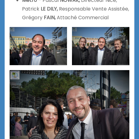
Metro
– Pascal
NOWAK,
Directeur Nice,
Patrick
LE DILY,
Responsable Vente Assistée,
Grégory
FAIN,
Attaché Commercial