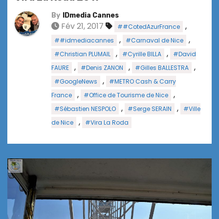
By
IDmedia Cannes
Fév 21, 2017
,
##CotedAzurFrance
,
,
##idmediacannes
#Carnaval de Nice
,
,
#Christian PLUMAIL
#Cyrille BILLA
#David
,
,
,
FAURE
#Denis ZANON
#Gilles BALLESTRA
,
#GoogleNews
#METRO Cash & Carry
,
,
France
#Office de Tourisme de Nice
,
,
#Sébastien NESPOLO
#Serge SERAIN
#Ville
,
de Nice
#Vira La Roda