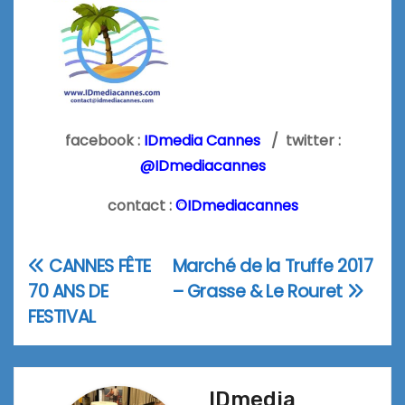
facebook :
IDmedia Cannes
/ twitter :
@IDmediacannes
contact :
©IDmediacannes
CANNES FÊTE
Marché de la Truffe 2017
Navigation
70 ANS DE
– Grasse & Le Rouret
de
FESTIVAL
l’article
IDmedia