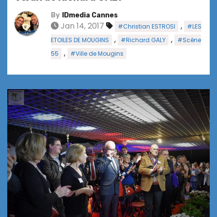
By
IDmedia Cannes
Jan 14, 2017
,
#Christian ESTROSI
#LES
,
,
ETOILES DE MOUGINS
#Richard GALY
#Scène
,
55
#Ville de Mougins