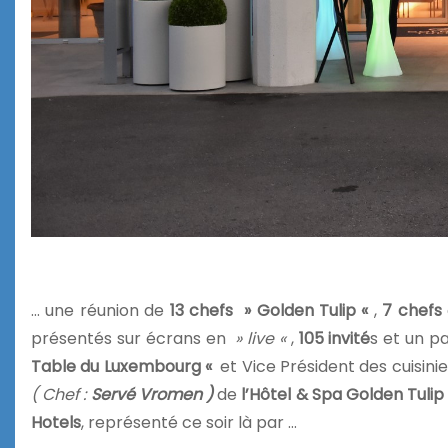
… une réunion de
13 chefs » Golden Tulip «
,
7 chefs
présentés sur écrans en
» live «
,
105 invité
s et un p
Table du Luxembourg «
et Vice Président des cuisini
( Chef :
Servé Vromen )
de
l’Hôtel & Spa Golden Tulip
Hotels
, représenté ce soir là par …