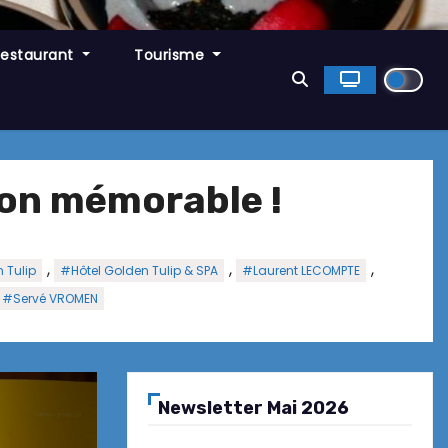
Restaurant
Tourisme
ion mémorable !
,
,
,
 Tulip
#Hôtel Golden Tulip & SPA
#Laurent LECOMPTE
#Servé VROMEN
Newsletter Mai 2026