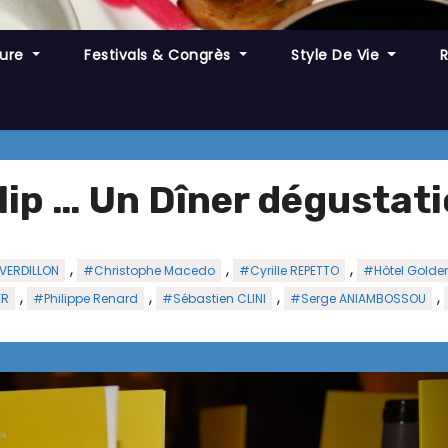
ture
Festivals & Congrès
Style De Vie
lip … Un Dîner dégustat
,
,
,
VERDILLON
#Christophe Macedo
#Cyrille REPETTO
#Hôtel Golden
,
,
,
,
ER
#Philippe Renard
#Sébastien CLINI
#Serge ANIAMBOSSOU