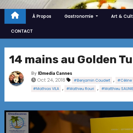
À Propos
Gastronomie
Art & Cul
CONTACT
14 mains au Golden Tu
By
IDmedia Cannes
Oct 24, 2018
,
#Benjamin Coudert
#Céline 
,
,
#Mathias VILA
#Mathieu Rouri
#Matthieu SAUNI