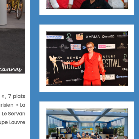
 «
,
7 plats
arisien
» La
t
Le Servan
pe Louvre