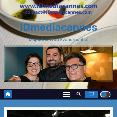
IDmediacannes
Magazine Web Evénementiel