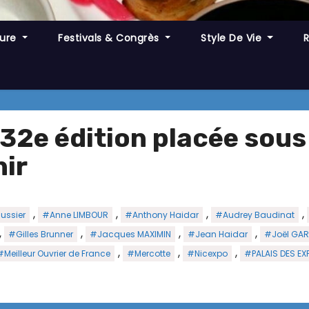
ture
Festivals & Congrès
Style De Vie
2e édition placée sous 
nir
,
,
,
,
ussier
#Anne LIMBOUR
#Anthony Haidar
#Audrey Baudinat
,
,
,
,
#Gilles Brunner
#Jacques MAXIMIN
#Jean Haidar
#Joël GAR
,
,
,
#Meilleur Ouvrier de France
#Mercotte
#Nicexpo
#PALAIS DES EX