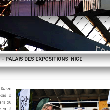
6 – PALAIS DES EXPOSITIONS NICE
 Salon
édié à
iers au
r au 3