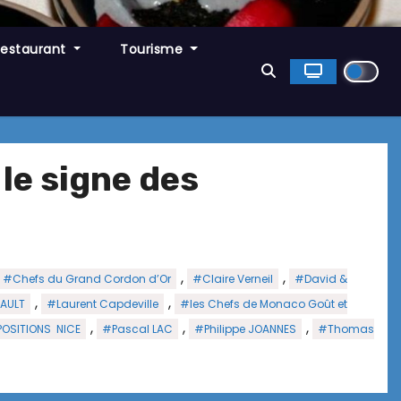
Restaurant
Tourisme
le signe des
,
,
#Chefs du Grand Cordon d’Or
#Claire Verneil
#David &
,
,
AULT
#Laurent Capdeville
#les Chefs de Monaco Goût et
,
,
,
POSITIONS NICE
#Pascal LAC
#Philippe JOANNES
#Thomas