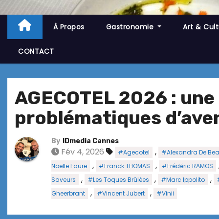
À Propos
Gastronomie
Art & Cul
CONTACT
AGECOTEL 2026 : une 3
problématiques d’ave
By
IDmedia Cannes
Fév 4, 2026
,
#Agecotel
#Alexandra De Bea
,
,
Noëlle Faure
#Franck THOMAS
#Frédéric RAMOS
,
,
,
Saveurs
#Les Toques Brûlées
#Marc Ippolito
,
,
Gheerbrant
#Vincent Jubert
#Vinii