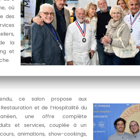
ne, où
se des
rvices
eliers,
 de la
ing et
che.
tendu, ce salon propose aux
 Restauration et de l’Hospitalité du
rranéen, une offre complète
duits et services, couplée à un
urs, animations, show-cookings,