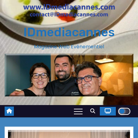
IDmediacannes
Magazine Web Evénementiel