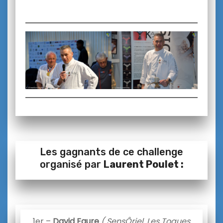
Les gagnants de ce challenge
organisé par
Laurent Poulet :
1er –
David Faure
( SensÔriel, Les Toques