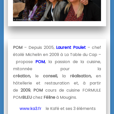
POM
– Depuis 2005,
Laurent Poulet
– chef
étoilé Michelin en 2009 à La Table du Cap –
propose
POM
,
la passion de la cuisine,
mitonnée pour la
création,
le
conseil,
la
réalisation,
en
hôtellerie et restauration et, à partir
de
2009
,
POM
cours de cuisine FORMULE
POM
BLEU
chez
Féline
à Mougins.
www.ka3.fr
le Kafé et ses 3 éléments