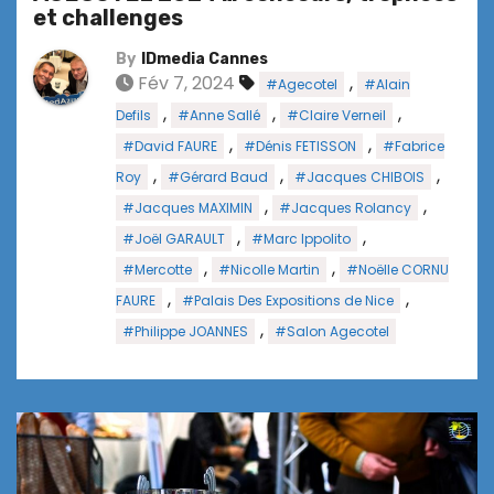
et challenges
By
IDmedia Cannes
Fév 7, 2024
,
#Agecotel
#Alain
,
,
,
Defils
#Anne Sallé
#Claire Verneil
,
,
#David FAURE
#Dénis FETISSON
#Fabrice
,
,
,
Roy
#Gérard Baud
#Jacques CHIBOIS
,
,
#Jacques MAXIMIN
#Jacques Rolancy
,
,
#Joël GARAULT
#Marc Ippolito
,
,
#Mercotte
#Nicolle Martin
#Noëlle CORNU
,
,
FAURE
#Palais Des Expositions de Nice
,
#Philippe JOANNES
#Salon Agecotel