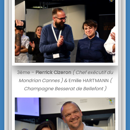
3ème –
Pierrick Cizeron
( Chef exécutif du
Mondrian Cannes ) &
Emilie HARTMANN
(
Champagne Besserat de Bellefont )