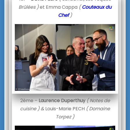
Brûlées )
et Emma Cappa
(
Couteaux du
Chef
)
2ème –
Laurence Duperthuy
( Notes de
cuisine ) &
Louis-Marie PECH
( Domaine
Torpez )