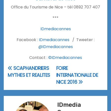
Office du Tourisme de Nice – tél 0892 707 407
***
IDmediacannes
Facebook :
IDmediacannes
/ Tweeter :
@IDmediacannes
Contact :
©IDmediacannes
SCAPHANDRIERS
FOIRE
Navigation
MYTHES ET REALITES
INTERNATIONALE DE
de
NICE 2016
l’article
IDmedia