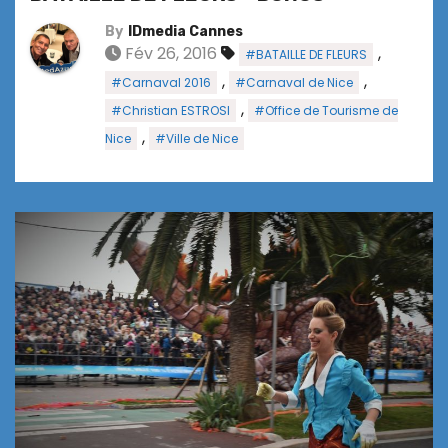
By
IDmedia Cannes
Fév 26, 2016
,
#BATAILLE DE FLEURS
,
,
#Carnaval 2016
#Carnaval de Nice
,
#Christian ESTROSI
#Office de Tourisme de
,
Nice
#Ville de Nice