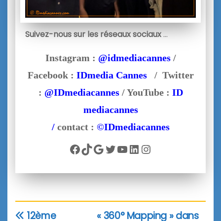
Suivez-nous sur les réseaux sociaux
…
Instagram :
@idmediacannes
/
Facebook :
IDmedia Cannes
/ Twitter
:
@IDmediacannes
/ YouTube :
ID
mediacannes
/
contact :
©IDmediacannes
Facebook
TikTok
Google
Twitter
YouTube
LinkedIn
Instagram
12ème
« 360° Mapping » dans
Navigation