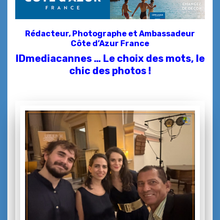
Rédacteur, Photographe et
Ambassadeur
Côte d’Azur France
IDmediacannes … Le choix des mots, le
chic des photos !