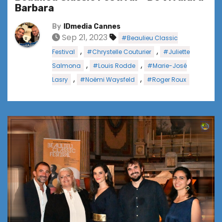
Barbara
By
IDmedia Cannes
Sep 21, 2023
#Beaulieu Classic
,
,
Festival
#Chrystelle Couturier
#Juliette
,
,
Salmona
#Louis Rodde
#Marie-José
,
,
Lasry
#Noëmi Waysfeld
#Roger Roux