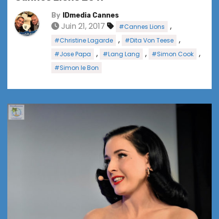
By
IDmedia Cannes
Juin 21, 2017
,
#Cannes Lions
,
,
#Christine Lagarde
#Dita Von Teese
,
,
,
#Jose Papa
#Lang Lang
#Simon Cook
#Simon le Bon