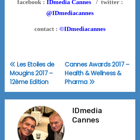
facebook :
IDmedia Cannes
/ twitter :
@IDmediacannes
contact :
©IDmediacannes
Les Etoiles de
Cannes Awards 2017 –
Navigation
Mougins 2017 –
Health & Wellness &
de
12ème Edition
Pharma
l’article
IDmedia
Cannes