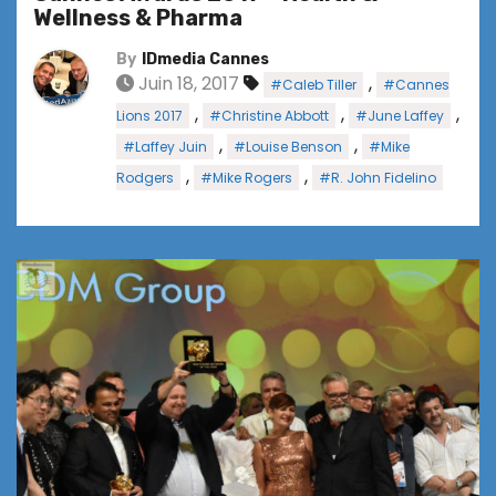
Wellness & Pharma
By
IDmedia Cannes
Juin 18, 2017
,
#Caleb Tiller
#Cannes
,
,
,
Lions 2017
#Christine Abbott
#June Laffey
,
,
#Laffey Juin
#Louise Benson
#Mike
,
,
Rodgers
#Mike Rogers
#R. John Fidelino