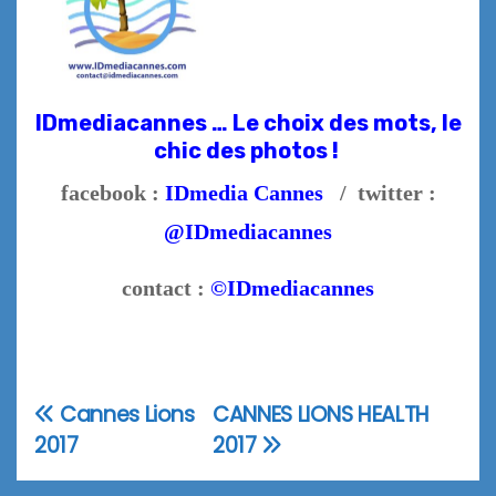
IDmediacannes … Le choix des mots, le
chic des photos !
facebook :
IDmedia Cannes
/ twitter :
@IDmediacannes
contact :
©IDmediacannes
Cannes Lions
CANNES LIONS HEALTH
Navigation
2017
2017
de