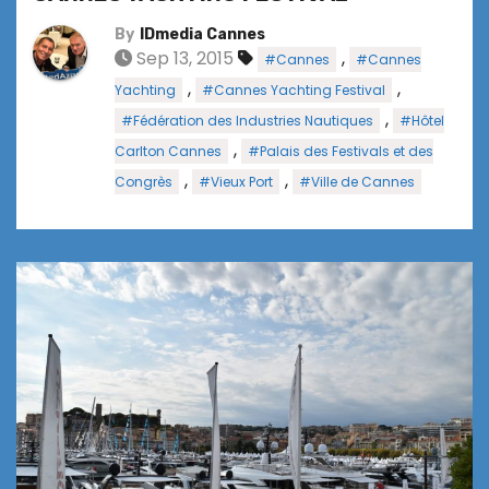
By
IDmedia Cannes
Sep 13, 2015
,
#Cannes
#Cannes
,
,
Yachting
#Cannes Yachting Festival
,
#Fédération des Industries Nautiques
#Hôtel
,
Carlton Cannes
#Palais des Festivals et des
,
,
Congrès
#Vieux Port
#Ville de Cannes