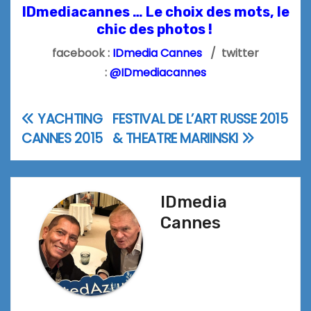
IDmediacannes … Le choix des mots, le
chic des photos !
facebook :
IDmedia Cannes
/ twitter
:
@IDmediacannes
YACHTING
FESTIVAL DE L’ART RUSSE 2015
Navigation
CANNES 2015
& THEATRE MARIINSKI
de
l’article
IDmedia
Cannes