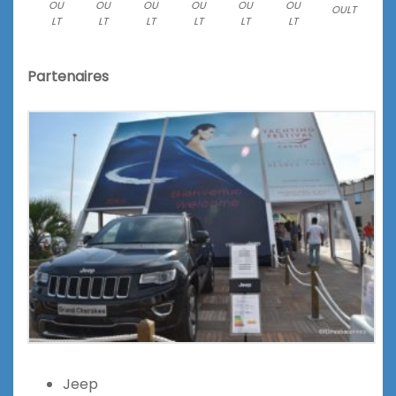
OU
OU
OU
OU
OU
OU
OULT
LT
LT
LT
LT
LT
LT
Partenaires
Jeep