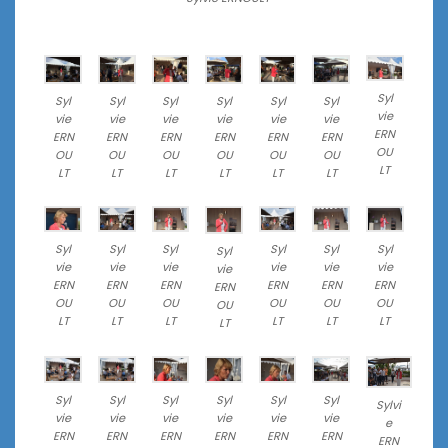
Syl
Syl
Syl
Syl
Syl
Syl
Syl
vie
vie
vie
vie
vie
vie
vie
ERN
ERN
ERN
ERN
ERN
ERN
ERN
OU
OU
OU
OU
OU
OU
OU
LT
LT
LT
LT
LT
LT
LT
Syl
Syl
Syl
Syl
Syl
Syl
Syl
vie
vie
vie
vie
vie
vie
vie
ERN
ERN
ERN
ERN
ERN
ERN
ERN
OU
OU
OU
OU
OU
OU
OU
LT
LT
LT
LT
LT
LT
LT
Syl
Syl
Syl
Syl
Syl
Syl
Sylvi
vie
vie
vie
vie
vie
vie
e
ERN
ERN
ERN
ERN
ERN
ERN
ERN