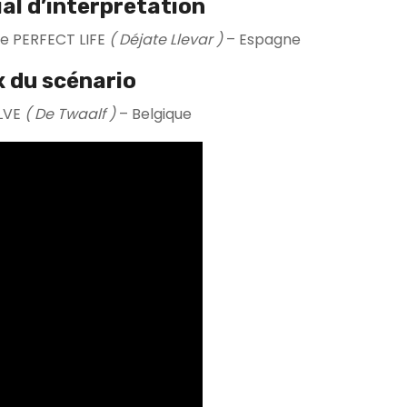
ial d’interprétation
ie PERFECT LIFE
( Déjate Llevar )
– Espagne
x du scénario
ELVE
( De Twaalf )
– Belgique