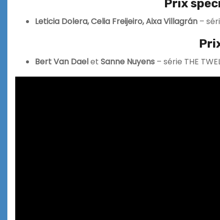
Prix spéc
Leticia Dolera, Celia Freijeiro, Aixa Villagrán
– sér
Pri
Bert Van Dael
et
Sanne Nuyens
– série THE TW