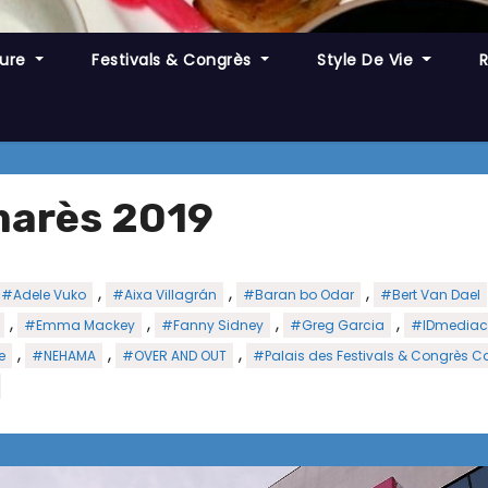
ture
Festivals & Congrès
Style De Vie
arès 2019
,
,
,
#Adele Vuko
#Aixa Villagrán
#Baran bo Odar
#Bert Van Dael
,
,
,
,
#Emma Mackey
#Fanny Sidney
#Greg Garcia
#IDmediac
,
,
,
e
#NEHAMA
#OVER AND OUT
#Palais des Festivals & Congrès 