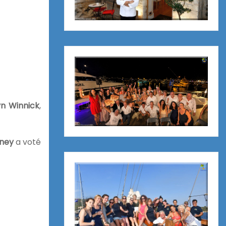
n Winnick
,
dney
a voté