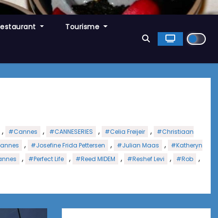
Restaurant
Tourisme
,
,
,
,
#Cannes
#CANNESERIES
#Celia Freijeir
#Christiaan
,
,
,
annes
#Josefine Frida Pettersen
#Julian Maas
#Katheryn
,
,
,
,
,
Cannes
#Perfect Life
#Reed MIDEM
#Reshef Levi
#Rob