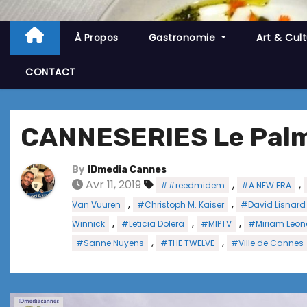
À Propos
Gastronomie
Art & Cul
CONTACT
CANNESERIES Le Palm
By
IDmedia Cannes
Avr 11, 2019
,
,
##reedmidem
#A NEW ERA
,
,
Van Vuuren
#Christoph M. Kaiser
#David Lisnard
,
,
,
Winnick
#Leticia Dolera
#MIPTV
#Miriam Leon
,
,
#Sanne Nuyens
#THE TWELVE
#Ville de Cannes