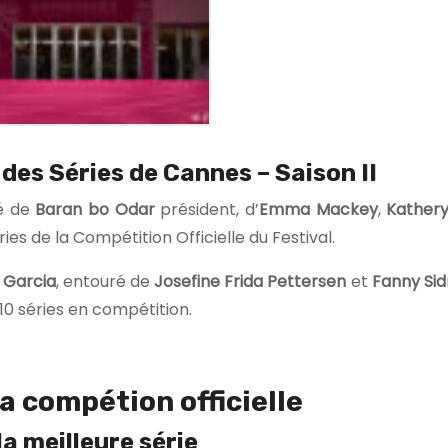
 des Séries de Cannes – Saison II
é de
Baran bo Odar
président, d’
Emma Mackey
,
Kathery
ies de la Compétition Officielle du Festival.
 Garcia
, entouré de
Josefine Frida Pettersen
et
Fanny Si
 10 séries en compétition.
a compétion officielle
la meilleure série